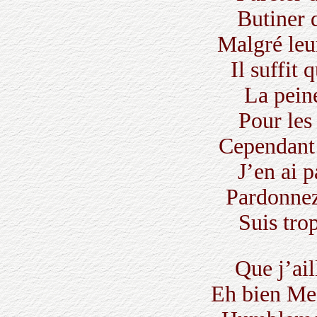
Butiner d
Malgré leu
Il suffit 
La peine
Pour les
Cependant 
J’en ai p
Pardonnez
Suis trop
Que j’ail
Eh bien Mes