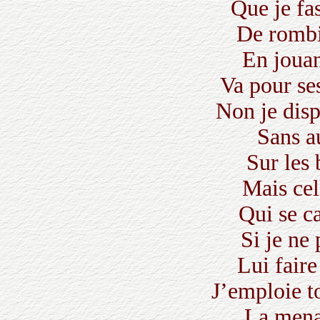
Que je fa
De rombi
En jouant
Va pour se
Non je dis
Sans a
Sur les 
Mais cell
Qui se ca
Si je ne
Lui faire
J’emploie t
La mena