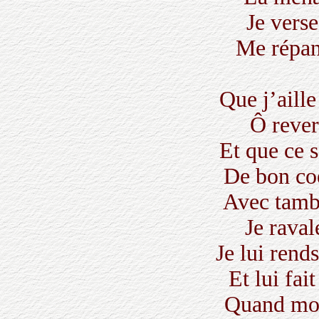
Je verse
Me répan
Que j’aille
Ô rever
Et que ce s
De bon co
Avec tamb
Je raval
Je lui rend
Et lui fai
Quand mon