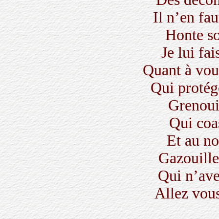
Il n’en fau
Honte so
Je lui fa
Quant à vou
Qui protég
Grenouil
Qui coa
Et au n
Gazouill
Qui n’ave
Allez vou