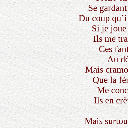
Se gardant
Du coup qu’i
Si je jou
Ils me tr
Ces fan
Au dé
Mais cramo
Que la f
Me conc
Ils en cr
Mais surtout