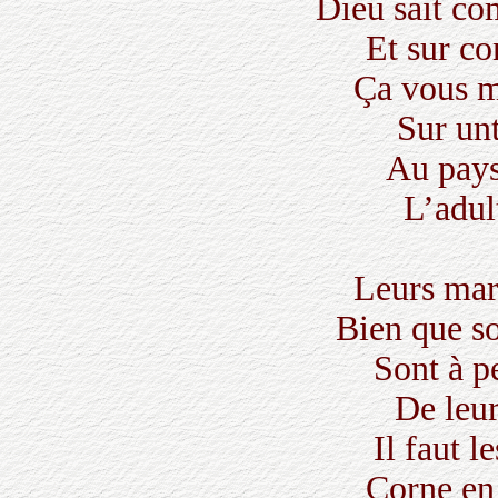
Dieu sait co
Et sur c
Ça vous me
Sur unt
Au pays
L’adult
Leurs mari
Bien que so
Sont à p
De leur
Il faut l
Corne en 