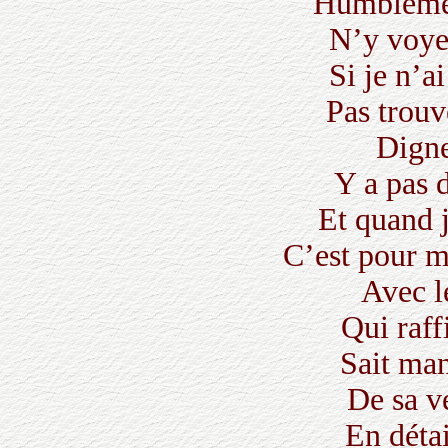
Humblemen
N’y voye
Si je n’a
Pas trouv
Digne
Y a pas 
Et quand j
C’est pour m
Avec l
Qui raff
Sait man
De sa ve
En détai