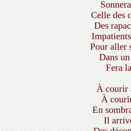
Sonnera 
Celle des 
Des rapac
Impatient
Pour aller
Dans un 
Fera l
À courir 
À courir
En sombra
Il arri
Des décon